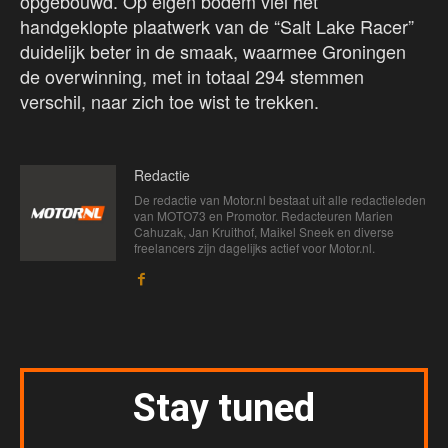
opgebouwd. Op eigen bodem viel het
handgeklopte plaatwerk van de “Salt Lake Racer”
duidelijk beter in de smaak, waarmee Groningen
de overwinning, met in totaal 294 stemmen
verschil, naar zich toe wist te trekken.
Redactie
De redactie van Motor.nl bestaat uit alle redactieleden
van MOTO73 en Promotor. Redacteuren Marien
Cahuzak, Jan Kruithof, Maikel Sneek en diverse
freelancers zijn dagelijks actief voor Motor.nl.
Stay tuned