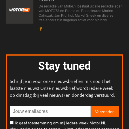
De redactie van Motor.nl bestaat uit alle redactieleden
van MOTO73 en Promotor. Redacteuren Marien
Cahuzak, Jan Kruithof, Maikel Sneek en diverse
freelancers zijn dagelijks actief voor Motor.nl.
Stay tuned
Schrijf je in voor onze nieuwsbrief en mis nooit het
laatste nieuws! Onze nieuwsbrief wordt iedere week
op dinsdag (bij veel nieuws) en donderdag verstuurd.
Verzenden
Ik geef toestemming om mij iedere week Motor.NL