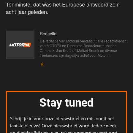
Tenminste, dat was het Europese antwoord zo’n
acht jaar geleden.
Redactie
De redactie van Motor.nl bestaat uit alle redactieleden
van MOTO73 en Promotor. Redacteuren Marien
Cahuzak, Jan Kruithof, Maikel Sneek en diverse
freelancers zijn dagelijks actief voor Motor.nl.
Stay tuned
Schrijf je in voor onze nieuwsbrief en mis nooit het
laatste nieuws! Onze nieuwsbrief wordt iedere week
op dinsdag (bij veel nieuws) en donderdag verstuurd.