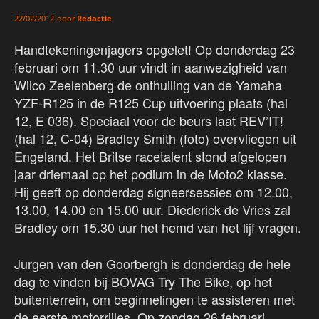
door
Redactie
22/02/2012
Handtekeningenjagers opgelet! Op donderdag 23
februari om 11.30 uur vindt in aanwezigheid van
Wilco Zeelenberg de onthulling van de Yamaha
YZF-R125 in de R125 Cup uitvoering plaats (hal
12, E 036). Speciaal voor de beurs laat REV’IT!
(hal 12, C-04) Bradley Smith (foto) overvliegen uit
Engeland. Het Britse racetalent stond afgelopen
jaar driemaal op het podium in de Moto2 klasse.
Hij geeft op donderdag signeersessies om 12.00,
13.00, 14.00 en 15.00 uur. Diederick de Vries zal
Bradley om 15.30 uur het hemd van het lijf vragen.
Jurgen van den Goorbergh is donderdag de hele
dag te vinden bij BOVAG Try The Bike, op het
buitenterrein, om beginnelingen te assisteren met
de eerste motorrijles. Op zondag 26 februari