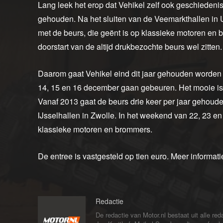
Lang leek het erop dat Vehikel zelf ook geschiedeni
gehouden. Na het sluiten van de Veemarkthallen in U
met de beurs, die geënt is op klassieke motoren en
doorstart van de altijd drukbezochte beurs wel zitten.
Daarom gaat Vehikel eind dit jaar gehouden worden 
14, 15 en 16 december gaan gebeuren. Het mooie is dat
Vanaf 2013 gaat de beurs drie keer per jaar gehouden
IJsselhallen in Zwolle. In het weekend van 22, 23 e
klassieke motoren en brommers.
De entree is vastgesteld op tien euro. Meer informati
Redactie
De redactie van Motor.nl bestaat uit alle 