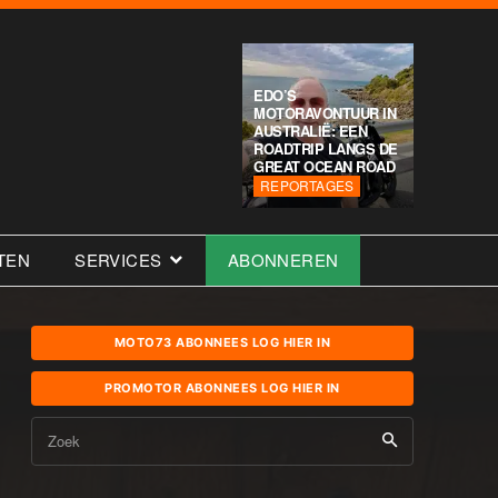
EDO’S
MOTORAVONTUUR IN
AUSTRALIË: EEN
ROADTRIP LANGS DE
GREAT OCEAN ROAD
REPORTAGES
TEN
SERVICES
ABONNEREN
MOTO73 ABONNEES LOG HIER IN
PROMOTOR ABONNEES LOG HIER IN
Zoek