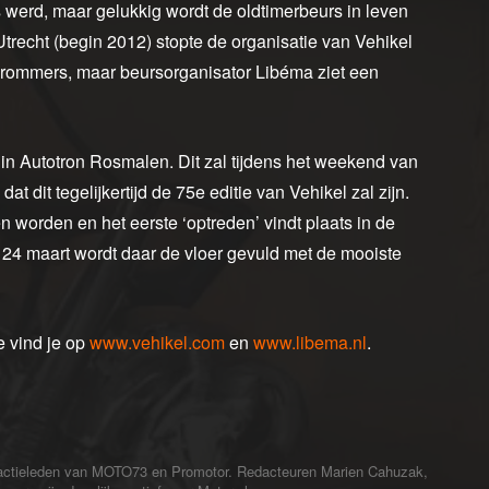
s werd, maar gelukkig wordt de oldtimerbeurs in leven
trecht (begin 2012) stopte de organisatie van Vehikel
 brommers, maar beursorganisator Libéma ziet een
in Autotron Rosmalen. Dit zal tijdens het weekend van
 dit tegelijkertijd de 75e editie van Vehikel zal zijn.
 worden en het eerste ‘optreden’ vindt plaats in de
n 24 maart wordt daar de vloer gevuld met de mooiste
e vind je op
www.vehikel.com
en
www.libema.nl
.
redactieleden van MOTO73 en Promotor. Redacteuren Marien Cahuzak,