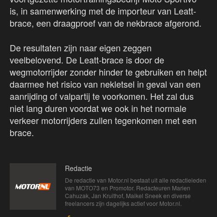
is, in samenwerking met de importeur van Leatt-
brace, een draagproef van de nekbrace afgerond.
De resultaten zijn naar eigen zeggen
veelbelovend. De Leatt-brace is door de
wegmotorrijder zonder hinder te gebruiken en helpt
daarmee het risico van nekletsel in geval van een
aanrijding of valpartij te voorkomen. Het zal dus
niet lang duren voordat we ook in het normale
verkeer motorrijders zullen tegenkomen met een
brace.
Redactie
De redactie van Motor.nl bestaat uit alle redactieleden
van MOTO73 en Promotor. Redacteuren Marien
Cahuzak, Jan Kruithof, Maikel Sneek en diverse
freelancers zijn dagelijks actief voor Motor.nl.