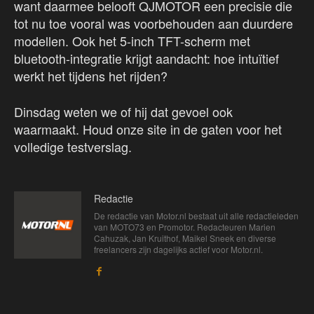
want daarmee belooft QJMOTOR een precisie die
tot nu toe vooral was voorbehouden aan duurdere
modellen. Ook het 5-inch TFT-scherm met
bluetooth-integratie krijgt aandacht: hoe intuïtief
werkt het tijdens het rijden?
Dinsdag weten we of hij dat gevoel ook
waarmaakt. Houd onze site in de gaten voor het
volledige testverslag.
Redactie
De redactie van Motor.nl bestaat uit alle redactieleden
van MOTO73 en Promotor. Redacteuren Marien
Cahuzak, Jan Kruithof, Maikel Sneek en diverse
freelancers zijn dagelijks actief voor Motor.nl.