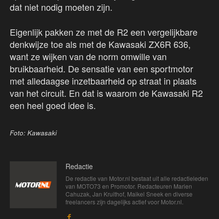
dat niet nodig moeten zijn.
Eigenlijk pakken ze met de R2 een vergelijkbare
denkwijze toe als met de Kawasaki ZX6R 636,
want ze wijken van de norm omwille van
bruikbaarheid. De sensatie van een sportmotor
met alledaagse inzetbaarheid op straat in plaats
van het circuit. En dat is waarom de Kawasaki R2
een heel goed idee is.
Foto: Kawasaki
Redactie
De redactie van Motor.nl bestaat uit alle redactieleden
van MOTO73 en Promotor. Redacteuren Marien
Cahuzak, Jan Kruithof, Maikel Sneek en diverse
freelancers zijn dagelijks actief voor Motor.nl.