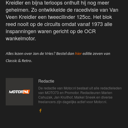
Kreidler en bijna terloops onthult hij nog meer
geheimen. Zo ontwikkelde de racedivisie van Van
Veen Kreidler een tweecilinder 125cc. Het blok
reed nooit op de circuits omdat vanaf 1973 alle
inspanningen waren gericht op de OCR
wankelmotor.
Alles lezen over Jan de Vries? Bestel dan
hier
editie zeven van
Classic & Retro.
Redactie
De redactie van Motor.nl bestaat uit alle redactieleden
van MOTO73 en Promotor. Redacteuren Marien
Cahuzak, Jan Kruithof, Maikel Sneek en diverse
freelancers zijn dagelijks actief voor Motor.nl.