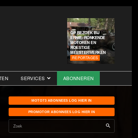
OP BEZOEK BIJ
ERNIE: RONKENDE
MOTOREN EN
ROESTIGE
MEESTERWERKEN
REPORTAGES
TEN
SERVICES
ABONNEREN
MOTO73 ABONNEES LOG HIER IN
PROMOTOR ABONNEES LOG HIER IN
Zoek