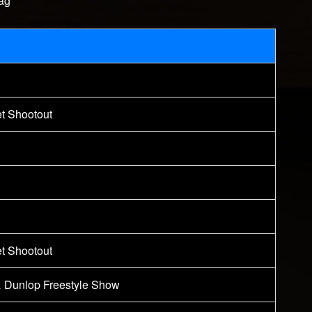
ag
et Shootout
et Shootout
& Dunlop Freestyle Show