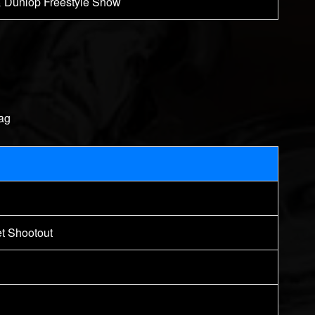
& Dunlop Freestyle Show
ag
et Shootout