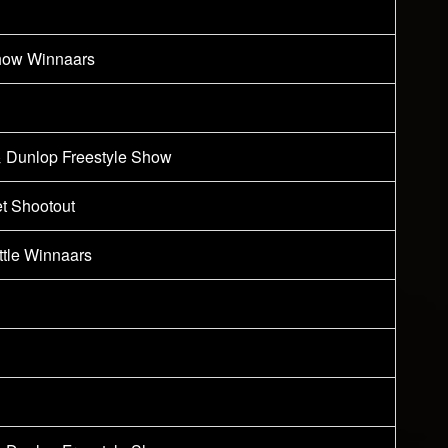
show Winnaars
& Dunlop Freestyle Show
et Shootout
attle Winnaars