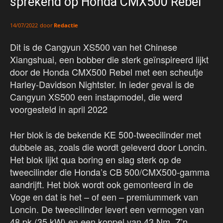
sprekend op Honda CMX500 Rebel
door
Redactie
14/07/2022
Dit is de Cangyun XS500 van het Chinese
Xiangshuai, een bobber die sterk geïnspireerd lijkt
door de Honda CMX500 Rebel met een scheutje
Harley-Davidson Nightster. In ieder geval is de
Cangyun XS500 een instapmodel, die werd
voorgesteld in april 2022
Her blok is de bekende KE 500-tweecilinder met
dubbele as, zoals die wordt geleverd door Loncin.
Het blok lijkt qua boring en slag sterk op de
tweecilinder die Honda’s CB 500/CMX500-gamma
aandrijft. Het blok wordt ook gemonteerd in de
Voge en dat is het – of een – premiummerk van
Loncin. De tweecilinder levert een vermogen van
48 pk (35 kW) en een koppel van 43 Nm. Z’n