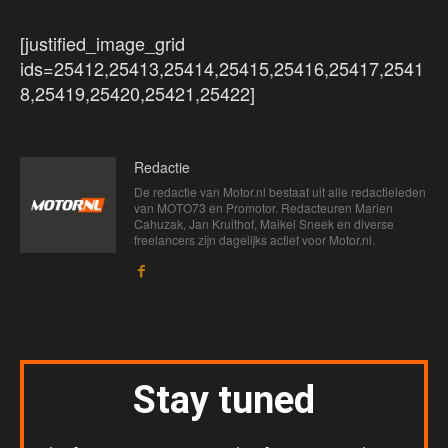
[justified_image_grid
ids=25412,25413,25414,25415,25416,25417,2541
8,25419,25420,25421,25422]
Redactie
De redactie van Motor.nl bestaat uit alle redactieleden
van MOTO73 en Promotor. Redacteuren Marien
Cahuzak, Jan Kruithof, Maikel Sneek en diverse
freelancers zijn dagelijks actief voor Motor.nl.
Stay tuned