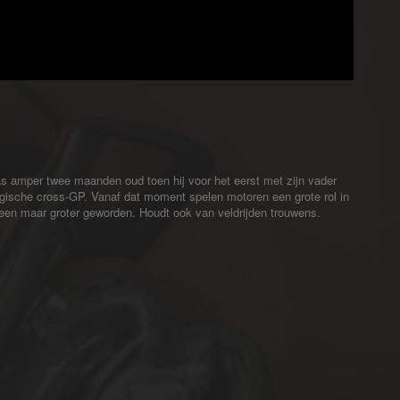
s amper twee maanden oud toen hij voor het eerst met zijn vader
gische cross-GP. Vanaf dat moment spelen motoren een grote rol in
alleen maar groter geworden. Houdt ook van veldrijden trouwens.