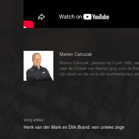
Marien Cahuzak
Marien Cahuzak, geboren op 3 juni 1982, wa
naar de Citadel van Namen ging voor de Bel
zijn leven en die rol is als hoofdredacteur 
Vorig artikel
Henk van der Mark en Dirk Brand: een unieke zege