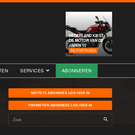
NEDERLAND KIEST
DE MOTOR VAN DE
JAREN 10
REPORTAGES
TEN
SERVICES
ABONNEREN
MOTO73 ABONNEES LOG HIER IN
PROMOTOR ABONNEES LOG HIER IN
Zoek