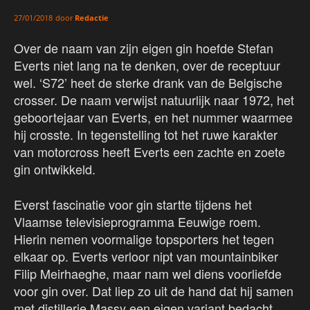
door
Redactie
27/01/2018
Over de naam van zijn eigen gin hoefde Stefan
Everts niet lang na te denken, over de receptuur
wel. ‘S72’ heet de sterke drank van de Belgische
crosser. De naam verwijst natuurlijk naar 1972, het
geboortejaar van Everts, en het nummer waarmee
hij crosste. In tegenstelling tot het ruwe karakter
van motorcross heeft Everts een zachte en zoete
gin ontwikkeld.
Everst fascinatie voor gin startte tijdens het
Vlaamse televisieprogramma Eeuwige roem.
Hierin nemen voormalige topsporters het tegen
elkaar op. Everts verloor nipt van mountainbiker
Filip Meirhaeghe, maar nam wel diens voorliefde
voor gin over. Dat liep zo uit de hand dat hij samen
met distillerie Massy een eigen variant bedacht.