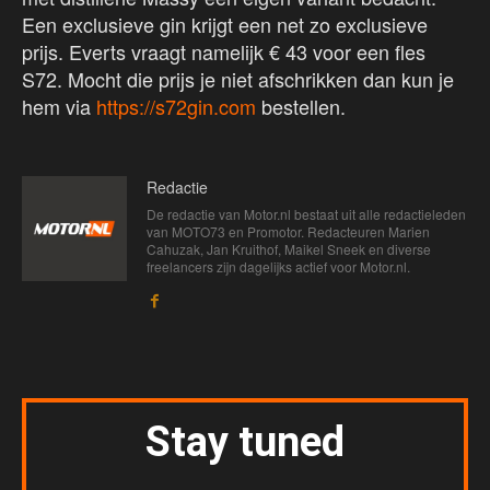
Een exclusieve gin krijgt een net zo exclusieve
prijs. Everts vraagt namelijk € 43 voor een fles
S72. Mocht die prijs je niet afschrikken dan kun je
hem via
https://s72gin.com
bestellen.
Redactie
De redactie van Motor.nl bestaat uit alle redactieleden
van MOTO73 en Promotor. Redacteuren Marien
Cahuzak, Jan Kruithof, Maikel Sneek en diverse
freelancers zijn dagelijks actief voor Motor.nl.
Stay tuned