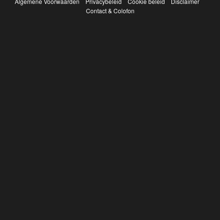
Algemene Voorwaarden
Privacybeleid
Cookie beleid
Disclaimer
Contact & Colofon