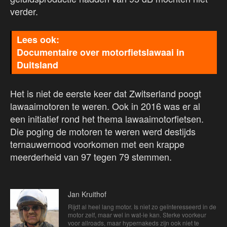
verder.
Documentaire over motorfietslawaai in
Duitsland
Het is niet de eerste keer dat Zwitserland poogt
lawaaimotoren te weren. Ook in 2016 was er al
een initiatief rond het thema lawaaimotorfietsen.
Die poging de motoren te weren werd destijds
ternauwernood voorkomen met een krappe
meerderheid van 97 tegen 79 stemmen.
Jan Kruithof
Rijdt al heel lang motor. Is niet zo geïnteresseerd in de
motor zelf, maar wel in wat-ie kan. Sterke voorkeur
voor allroads, maar hypernakeds zijn ook niet te