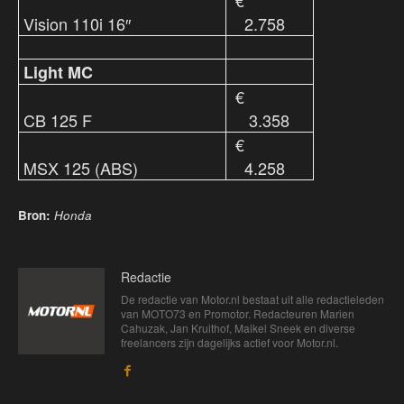
€
Vision 110i 16″
2.758
Light MC
€
CB 125 F
3.358
€
MSX 125 (ABS)
4.258
Bron:
Honda
Redactie
De redactie van Motor.nl bestaat uit alle redactieleden
van MOTO73 en Promotor. Redacteuren Marien
Cahuzak, Jan Kruithof, Maikel Sneek en diverse
freelancers zijn dagelijks actief voor Motor.nl.