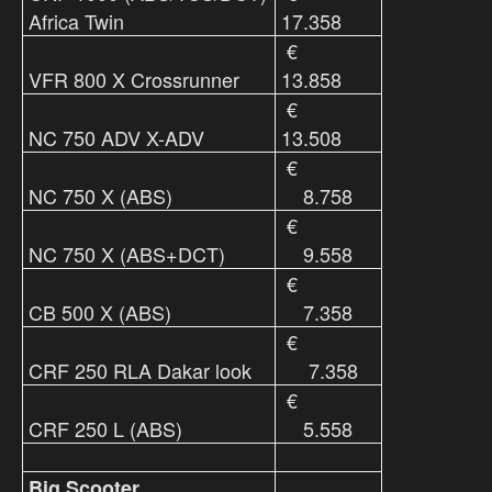
Africa Twin
17.358
€
VFR 800 X Crossrunner
13.858
€
NC 750 ADV X-ADV
13.508
€
NC 750 X (ABS)
8.758
€
NC 750 X (ABS+DCT)
9.558
€
CB 500 X (ABS)
7.358
€
CRF 250 RLA Dakar look
7.358
€
CRF 250 L (ABS)
5.558
Big Scooter