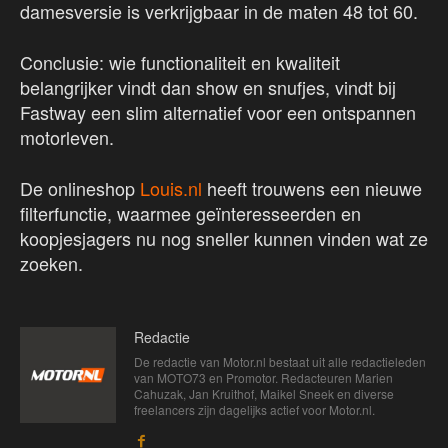
damesversie is verkrijgbaar in de maten 48 tot 60.
Conclusie: wie functionaliteit en kwaliteit
belangrijker vindt dan show en snufjes, vindt bij
Fastway een slim alternatief voor een ontspannen
motorleven.
De onlineshop
Louis.nl
heeft trouwens een nieuwe
filterfunctie, waarmee geïnteresseerden en
koopjesjagers nu nog sneller kunnen vinden wat ze
zoeken.
Redactie
De redactie van Motor.nl bestaat uit alle redactieleden
van MOTO73 en Promotor. Redacteuren Marien
Cahuzak, Jan Kruithof, Maikel Sneek en diverse
freelancers zijn dagelijks actief voor Motor.nl.