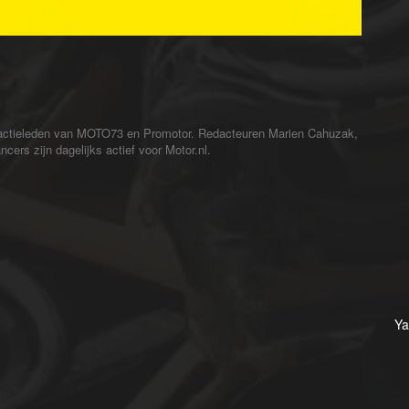
redactieleden van MOTO73 en Promotor. Redacteuren Marien Cahuzak,
cers zijn dagelijks actief voor Motor.nl.
Ya