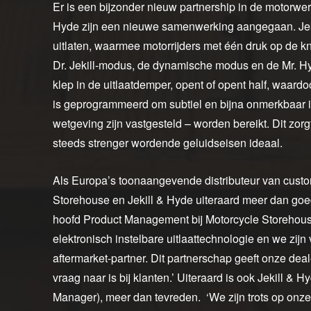
Er is een bijzonder nieuw partnership in de motorwe
Hyde zijn een nieuwe samenwerking aangegaan. Jeki
uitlaten, waarmee motorrijders met één druk op de k
Dr. Jekill-modus, de dynamische modus en de Mr. H
klep in de uitlaatdemper, opent of opent half, waardoo
is geprogrammeerd om subtiel en bijna onmerkbaar i
wetgeving zijn vastgesteld – worden bereikt. Dit zorgt 
steeds strenger wordende geluidseisen ideaal.
Als Europa’s toonaangevende distributeur van cust
Storehouse en Jekill & Hyde uiteraard meer dan goed
hoofd Product Management bij Motorcycle Storehouse
elektronisch instelbare uitlaattechnologie en we zijn
aftermarket-partner. Dit partnerschap geeft onze dea
vraag naar is bij klanten.’ Uiteraard is ook Jekill 
Manager), meer dan tevreden. ‘We zijn trots op on