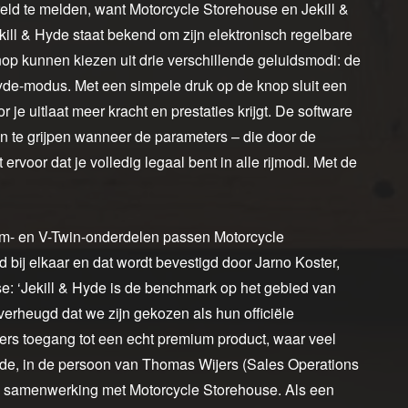
reld te melden, want Motorcycle Storehouse en Jekill &
ll & Hyde staat bekend om zijn elektronisch regelbare
nop kunnen kiezen uit drie verschillende geluidsmodi: de
yde-modus. Met een simpele druk op de knop sluit een
r je uitlaat meer kracht en prestaties krijgt. De software
n te grijpen wanneer de parameters – die door de
ervoor dat je volledig legaal bent in alle rijmodi. Met de
om- en V-Twin-onderdelen passen Motorcycle
 bij elkaar en dat wordt bevestigd door Jarno Koster,
: ‘Jekill & Hyde is de benchmark op het gebied van
 verheugd dat we zijn gekozen als hun officiële
lers toegang tot een echt premium product, waar veel
& Hyde, in de persoon van Thomas Wijers (Sales Operations
ze samenwerking met Motorcycle Storehouse. Als een