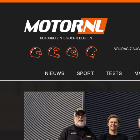
MOTORRIJDEN IS VOOR IEDEREEN
VRIJDAG 7 AUG
NIEUWS
SPORT
TESTS
M