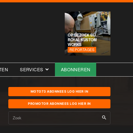
OP BEZOEK BIJ…
ROYAL KUSTOM
WORKS
REPORTAGES
TEN
SERVICES
ABONNEREN
MOTO73 ABONNEES LOG HIER IN
PROMOTOR ABONNEES LOG HIER IN
Zoek