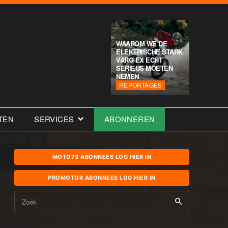
WAAROM WE DE
ELEKTRISCHE STARK
VARG EX ECHT
SERIEUS MOETEN
NEMEN
REPORTAGES
TEN
SERVICES
ABONNEREN
MOTO73 ABONNEES LOG HIER IN
PROMOTOR ABONNEES LOG HIER IN
Zoek