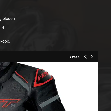
g bieden
eid
e koop.
1
van 4