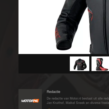
Redactie
De redactie van Motor.nl bestaat uit alle 
Jan Kruithof, Maikel Sneek en diverse freelan