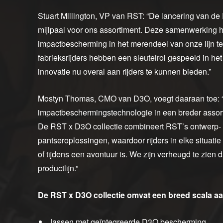
Stuart Millington, VP van RST: “De lancering van de
mijlpaal voor ons assortiment. Deze samenwerking h
impactbescherming in het merendeel van onze lijn te
fabrieksrijders hebben een sleutelrol gespeeld in het 
innovatie nu overal aan rijders te kunnen bieden.”
Mostyn Thomas, CMO van D3O, voegt daaraan toe: “
impactbeschermingstechnologie in een breder assort
De RST x D3O collectie combineert RST’s ontwerp- 
pantseroplossingen, waardoor rijders in elke situati
of tijdens een avontuur is. We zijn verheugd te zien
productlijn.”
De RST x D3O collectie omvat een breed scala a
Jassen met geïntegreerde D3O bescherming