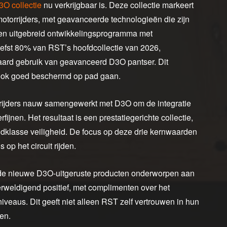
O collectie
nu verkrijgbaar is. Deze collectie markeert
motorrijders, met geavanceerde technologieën die zijn
een uitgebreid ontwikkelingsprogramma met
efst 80% van RST’s hoofdcollectie van 2026,
aard gebruik van geavanceerd D3O pantser. Dit
ar ook goed beschermd op pad gaan.
ksrijders nauw samengewerkt met D3O om de integratie
ijnen. Het resultaat is een prestatiegerichte collectie,
eldklasse veiligheid. De focus op deze drie kernwaarden
 op het circuit rijden.
de nieuwe D3O-uitgeruste producten onderworpen aan
erweldigend positief, met complimenten over het
eaus. Dit geeft niet alleen RST zelf vertrouwen in hun
en.