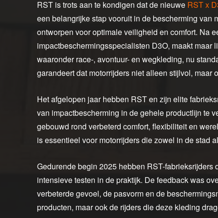
RST is trots aan te kondigen dat de nieuwe
RST x D3
een belangrijke stap vooruit in de bescherming van 
ontworpen voor optimale veiligheid en comfort. Na 
impactbeschermingsspecialisten D3O, maakt maar li
waaronder race-, avontuur- en wegkleding, nu stand
garandeert dat motorrijders niet alleen stijlvol, ma
Het afgelopen jaar hebben RST en zijn elite fabrie
van impactbescherming in de gehele productlijn te verf
gebouwd rond verbeterd comfort, flexibiliteit en wer
is essentieel voor motorrijders die zowel in de stad als
Gedurende begin 2025 hebben RST-fabrieksrijders 
intensieve testen in de praktijk. De feedback was ov
verbeterde gevoel, de pasvorm en de beschermingsniv
producten, maar ook de rijders die deze kleding drag