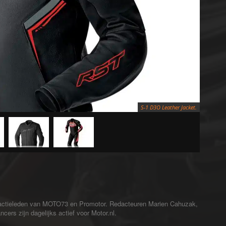
S-1 D3O Leather Jacket.
redactieleden van MOTO73 en Promotor. Redacteuren Marien Cahuzak,
cers zijn dagelijks actief voor Motor.nl.