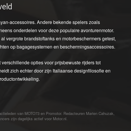
veld
layan-accessoires. Andere bekende spelers zoals
eens onderdelen voor deze populaire avonturenmotor.
y al vergrote brandstoftanks en motorbeschermers getest,
ichten op bagagesystemen en beschermingsaccessoires.
erschillende opties voor prijsbewuste rijders tot
t zich echter door zijn Italiaanse designfilosofie en
productontwikkeling.
redactieleden van MOTO73 en Promotor. Redacteuren Marien Cahuzak,
cers zijn dagelijks actief voor Motor.nl.