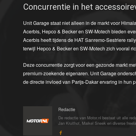
Concurrentie in het accessoire
Unit Garage staat niet alleen in de markt voor Hima
Acerbis, Hepco & Becker en SW-Motech bieden even
Acerbis heeft tijdens de HAT Sanremo-Sestriere rall
terwijl Hepco & Becker en SW-Motech zich vooral r
Deze concurrentie zorgt voor een gezonde markt met v
premium-zoekende eigenaren. Unit Garage onderscheid
de directe invloed van Parijs-Dakar ervaring in hun 
Redactie
De redactie van Motor.nl bestaat uit alle 
Jan Kruithof, Maikel Sneek en diverse freelan