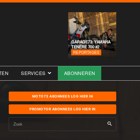
GARAGE73: YAMAHA
TÉNÉRÉ 700 #2
REPORTAGES
TEN
SERVICES
ABONNEREN
MOTO73 ABONNEES LOG HIER IN
PROMOTOR ABONNEES LOG HIER IN
Zoek