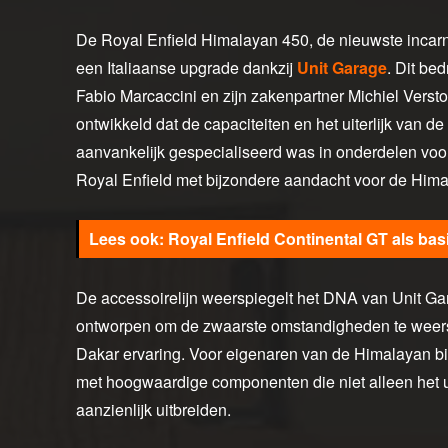
De Royal Enfield Himalayan 450, de nieuwste incarnat
een Italiaanse upgrade dankzij
Unit Garage
. Dit bed
Fabio Marcaccini en zijn zakenpartner Michiel Versto
ontwikkeld dat de capaciteiten en het uiterlijk van 
aanvankelijk gespecialiseerd was in onderdelen voor 
Royal Enfield met bijzondere aandacht voor de Him
Royal Enfield Continental GT als basi
De accessoirelijn weerspiegelt het DNA van Unit Gar
ontworpen om de zwaarste omstandigheden te weersta
Dakar ervaring. Voor eigenaren van de Himalayan bi
met hoogwaardige componenten die niet alleen het uit
aanzienlijk uitbreiden.