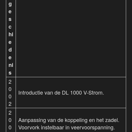
g
e
s
c
hi
e
d
e
ni
s
2
0
Introductie van de DL 1000 V-Strom.
0
2
2
0
Aanpassing van de koppeling en het zadel.
0
Voorvork instelbaar in veervoorspanning.