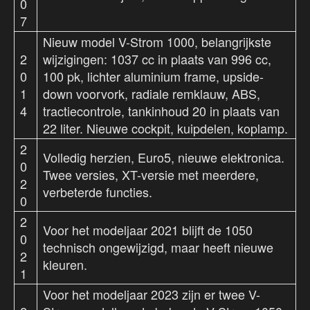
0
7
Nieuw model V-Strom 1000, belangrijkste
2
wijzigingen: 1037 cc in plaats van 996 cc,
0
100 pk, lichter aluminium frame, upside-
1
down voorvork, radiale remklauw, ABS,
4
tractiecontrole, tankinhoud 20 in plaats van
22 liter. Nieuwe cockpit, kuipdelen, koplamp.
2
Volledig herzien, Euro5, nieuwe elektronica.
0
Twee versies, XT-versie met meerdere,
2
verbeterde functies.
0
2
Voor het modeljaar 2021 blijft de 1050
0
technisch ongewijzigd, maar heeft nieuwe
2
kleuren.
1
Voor het modeljaar 2023 zijn er twee V-