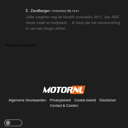
E. Zandbergen
13/09/2023 Bij 19:51
Jullie vergeten nog de facelift omstreeks 2017. 5as ABS
nieuw zadel en bodywork… ik hoop dat het samenvatting
is van een langer artikel…
Reacties zijn gesloten.
Algemene Voorwaarden
Privacybeleid
Cookie beleid
Disclaimer
Contact & Colofon