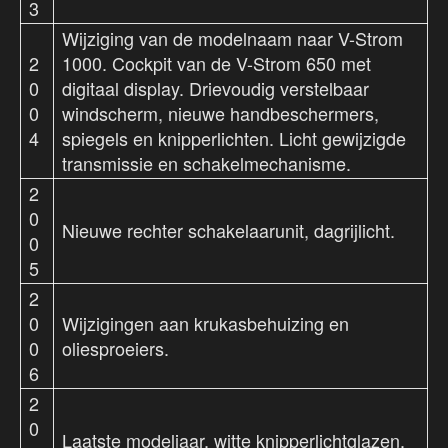
3
Wijziging van de modelnaam naar V-Strom
2
1000. Cockpit van de V-Strom 650 met
0
digitaal display. Drievoudig verstelbaar
0
windscherm, nieuwe handbeschermers,
4
spiegels en knipperlichten. Licht gewijzigde
transmissie en schakelmechanisme.
2
0
Nieuwe rechter schakelaarunit, dagrijlicht.
0
5
2
0
Wijzigingen aan krukasbehuizing en
0
oliesproeiers.
6
2
0
Laatste modeljaar, witte knipperlichtglazen.