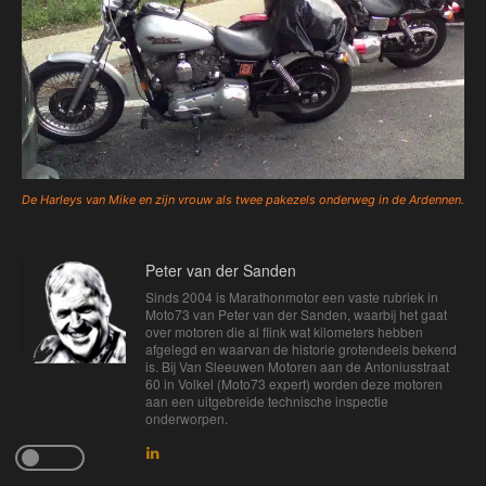
De Harleys van Mike en zijn vrouw als twee pakezels onderweg in de Ardennen.
Peter van der Sanden
Sinds 2004 is Marathonmotor een vaste rubriek in
Moto73 van Peter van der Sanden, waarbij het gaat
over motoren die al flink wat kilometers hebben
afgelegd en waarvan de historie grotendeels bekend
is. Bij Van Sleeuwen Motoren aan de Antoniusstraat
60 in Volkel (Moto73 expert) worden deze motoren
aan een uitgebreide technische inspectie
onderworpen.