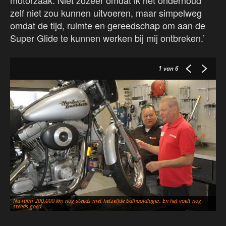
motorzaak. Niet zozeer omdat ik het onderhoud
zelf niet zou kunnen uitvoeren, maar simpelweg
omdat de tijd, ruimte en gereedschap om aan de
Super Glide te kunnen werken bij mij ontbreken.’
1
van 6
Na ruim 200.000 km nog steeds met hetzelfde balhoofdlager. En het voelt nog
Mo
steeds goed.
we