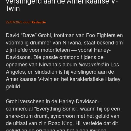
verslingerd aan de Amerikaanse V-
twin
door
Redactie
22/07/2025
David “Dave” Grohl, frontman van Foo Fighters en
voormalig drummer van Nirvana, staat bekend om
zijn liefde voor motorfietsen — vooral Harley-
Davidsons. Die passie ontstond tijdens de
opnames van Nirvana’s album
in Los
Nevermind
Angeles, en sindsdien is hij verslingerd aan de
Amerikaanse V-twin en het karakteristieke Harley
geluid.
Grohl verscheen in de Harley-Davidson-
commercial “Everything Sonic”, waarin hij op een
snare-drum drumt, synchroon met het geluid van
de uitlaat van zijn Road King. Hij vertelde dat dit
geluid en de ervaring van het rijden invloed