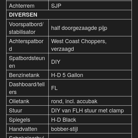
Achterrem
SJP
DIVERSEN
Voorspatbord/
half doorgezaagde pijp
stabilisator
Achterspatbor
West Coast Choppers,
d
verzaagd
Spatbordsteun
DIY
en
Benzinetank
H-D 5 Gallon
Dashboard/tell
FL
ers
Olietank
rond, incl. accubak
Stuur
DIY van FLH stuur met clamp
Spiegels
H-D Black
Handvatten
bobber-stijl
Schakelaarhui