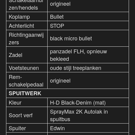
origineel
zen/hendels
Koplamp
Bullet
Achterlicht
STOP
Richtingaanwij
black micro bullet
zers
panzadel FLH, opnieuw
Zadel
bekleed
Voetsteunen
oude stijl treeplanken
Rem-
origineel
schakelpedaal
SPUITWERK
Kleur
H-D Black-Denim (mat)
SprayMax 2K Autolak in
Soort verf
spuitbus
Spuiter
Edwin