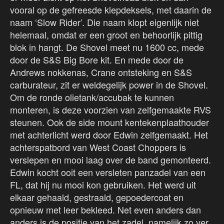
vooral op de gefreesde klepdeksels, met daarin de
naam ‘Slow Rider’. Die naam klopt eigenlijk niet
helemaal, omdat er een groot en behoorlijk pittig
blok in hangt. De Shovel meet nu 1600 cc, mede
door de S&S Big Bore kit. En mede door de
Andrews nokkenas, Crane ontsteking en S&S
carburateur, zit er weldegelijk power in de Shovel.
Om de ronde olietank/accubak te kunnen
monteren, is deze voorzien van zelfgemaakte RVS
steunen. Ook de side mount kentekenplaathouder
met achterlicht werd door Edwin zelfgemaakt. Het
achterspatbord van West Coast Choppers is
verslepen en mooi laag over de band gemonteerd.
Edwin kocht ooit een versleten panzadel van een
FL, dat hij nu mooi kon gebruiken. Het werd uit
elkaar gehaald, gestraald, gepoedercoat en
opnieuw met leer bekleed. Net even anders dan
anders is de positie van het zadel, namelijk zo ver