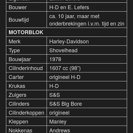
Bouwer
H-D en E. Lefers
ca. 10 jaar, maar met
Bouwtijd
onderbrekingen i.v.m. tijd en zin
MOTORBLOK
Merk
Harley-Davidson
Type
Shovelhead
Bouwjaar
1978
Cilinderinhoud
1607 cc (98”)
Carter
origineel H-D
Krukas
H-D
Zuigers
S&S
Cilinders
S&S Big Bore
Cilinderkoppen
origineel
Kleppen
Manley
Nokkenas
Andrews