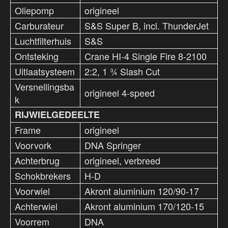
Oliepomp
origineel
Carburateur
S&S Super B, incl. ThunderJet
Luchtfilterhuis
S&S
Ontsteking
Crane HI-4 Single Fire 8-2100
Uitlaatsysteem
2:2, 1 ¾ Slash Cut
Versnellingsba
origineel 4-speed
k
RIJWIELGEDEELTE
Frame
origineel
Voorvork
DNA Springer
Achterbrug
origineel, verbreed
Schokbrekers
H-D
Voorwiel
Akront aluminium 120/90-17
Achterwiel
Akront aluminium 170/120-15
Voorrem
DNA