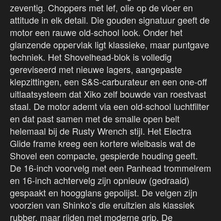
zeventig. Choppers met lef, olie op de vloer en
attitude in elk detail. Die gouden signatuur geeft de
motor een rauwe old-school look. Onder het
glanzende oppervlak ligt klassieke, maar puntgave
techniek. Het Shovelhead-blok is volledig
gereviseerd met nieuwe lagers, aangepaste
klepzittingen, een S&S-carburateur en een one-off
uitlaatsysteem dat Xiko zelf bouwde van roestvast
staal. De motor ademt via een old-school luchtfilter
en dat past samen met de smalle open belt
helemaal bij de Rusty Wrench stijl. Het Electra
Glide frame kreeg een kortere wielbasis wat de
Shovel een compacte, gespierde houding geeft.
De 16-inch voorvelg met een Panhead trommelrem
en 16-inch achtervelg zijn opnieuw (gedraaid)
gespaakt en hoogglans gepolijst. De velgen zijn
voorzien van Shinko’s die eruitzien als klassiek
rubber, maar rijden met moderne grip. De