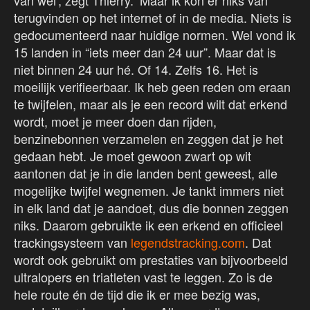
van wel’, zegt Thierry. ‘Maar ik kon er niks van
terugvinden op het internet of in de media. Niets is
gedocumenteerd naar huidige normen. Wel vond ik
15 landen in “iets meer dan 24 uur”. Maar dat is
niet binnen 24 uur hé. Of 14. Zelfs 16. Het is
moeilijk verifieerbaar. Ik heb geen reden om eraan
te twijfelen, maar als je een record wilt dat erkend
wordt, moet je meer doen dan rijden,
benzinebonnen verzamelen en zeggen dat je het
gedaan hebt. Je moet gewoon zwart op wit
aantonen dat je in die landen bent geweest, alle
mogelijke twijfel wegnemen. Je tankt immers niet
in elk land dat je aandoet, dus die bonnen zeggen
niks. Daarom gebruikte ik een erkend en officieel
trackingsysteem van
legendstracking.com
. Dat
wordt ook gebruikt om prestaties van bijvoorbeeld
ultralopers en triatleten vast te leggen. Zo is de
hele route én de tijd die ik er mee bezig was,