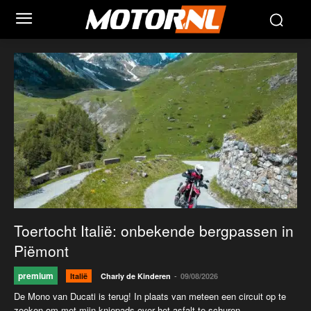
Toertocht Italië: onbekende bergpassen in
Piëmont
premium
-
Italië
Charly de Kinderen
09/08/2026
De Mono van Ducati is terug! In plaats van meteen een circuit op te
zoeken om met mijn kniepads over het asfalt te schuren,...