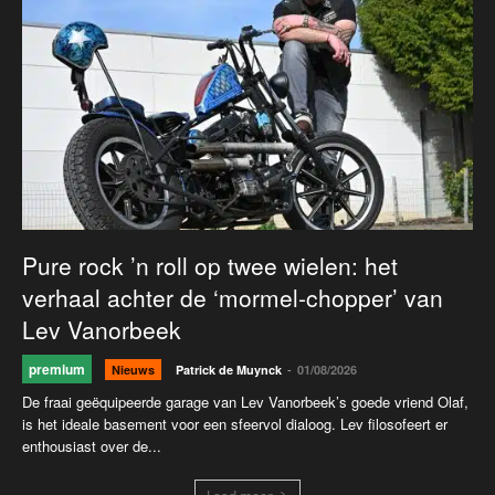
Pure rock ’n roll op twee wielen: het
verhaal achter de ‘mormel-chopper’ van
Lev Vanorbeek
premium
-
Nieuws
Patrick de Muynck
01/08/2026
De fraai geëquipeerde garage van Lev Vanorbeek’s goede vriend Olaf,
is het ideale basement voor een sfeervol dialoog. Lev filosofeert er
enthousiast over de...