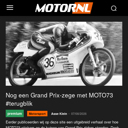
Nog een Grand Prix-zege met MOTO73
#terugblik
premium
-
Motorsport
Asse Klein
07/08/2026
Eerder publiceerden wij op deze site een uitgebreid verhaal over hoe
MOTO73-stickers op de kuipen van Grand Prix-rijders stonden. Denk