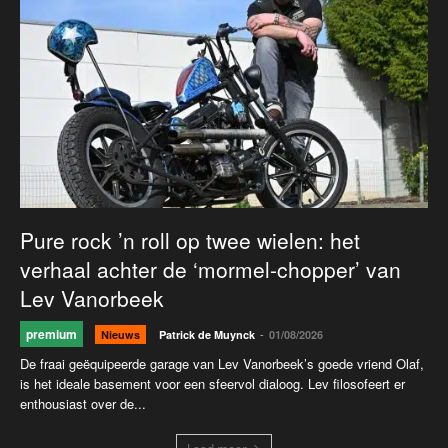
Pure rock ’n roll op twee wielen: het
verhaal achter de ‘mormel-chopper’ van
Lev Vanorbeek
premium
-
Nieuws
Patrick de Muynck
01/08/2026
De fraai geëquipeerde garage van Lev Vanorbeek’s goede vriend Olaf,
is het ideale basement voor een sfeervol dialoog. Lev filosofeert er
enthousiast over de...