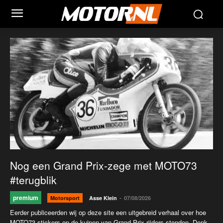
Nog een Grand Prix-zege met MOTO73
#terugblik
premium
-
Motorsport
Asse Klein
07/08/2026
Eerder publiceerden wij op deze site een uitgebreid verhaal over hoe
MOTO73-stickers op de kuipen van Grand Prix-rijders stonden. Denk