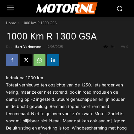
Home
1000 Km R 1300 GSA
1000 Km R 1300 GSA
Door
Bart Verhoeven
-
12/05/2025
194
0
Indruk na 1000 km.
Totaal vernieuwd ten opzichte van de 1250. Iets harder van
vering, maar zeker niet storend. ook in road modus en de
demping op -2 ingesteld. Stuureigenschappen en lijn houden
in de bocht geweldig. Remmen (optie sport remmen)
fenomenaal. Niet te geloven voor zo’n zware Motor. Zadel is
voor mij blijkbaar niet ideaal. Maar dat kan ook aan mij liggen.
De uitrusting en afwerking is top. Windbescherming met hoog