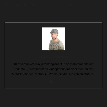
Geweldige machine
Na 750 km nog steeds
tevreden
Bart Verhoeven
Bart Verhoeven is al jarenlang actief in de motorbranche als
redacteur, presentator en videoproducent. Voor merken als
MotorXperience, Motorklik, Promotor, MOTO73 en nu Motor.nl.