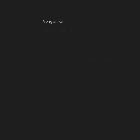
Vorig artikel
Trouwe rakker
M Mensing