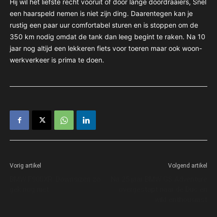
Hij wil het liefste recht vooruit of door lange doordraaiers, Snel
een haarspeld nemen is niet zijn ding. Daarentegen kan je
rustig een paar uur comfortabel sturen en is stoppen om de
350 km nodig omdat de tank dan leeg begint te raken. Na 10
jaar nog altijd een lekkeren fiets voor toeren maar ook woon-
werkverkeer is prima te doen.
Vorig artikel
Volgend artikel
BMW F900XR: Downsizen zo
Na 25 jaar BMW GS Adventure
gek nog niet
overgestapt naar de Duc en
wild enthousiast