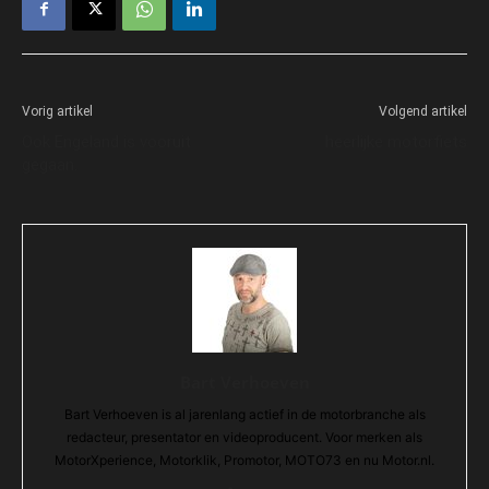
Vorig artikel
Volgend artikel
Ook Engeland is vooruit
heerlijke motorfiets
gegaan.
Bart Verhoeven
Bart Verhoeven is al jarenlang actief in de motorbranche als
redacteur, presentator en videoproducent. Voor merken als
MotorXperience, Motorklik, Promotor, MOTO73 en nu Motor.nl.