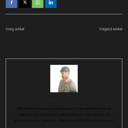
Vorig artikel
Volgend artikel
Pan ST
het iconisch motorblok van de
SUZUKI HAYABUSA.
Bart Verhoeven
Bart Verhoeven is al jarenlang actief in de motorbranche als
redacteur, presentator en videoproducent. Voor merken als
MotorXperience, Motorklik, Promotor, MOTO73 en nu Motor.nl.