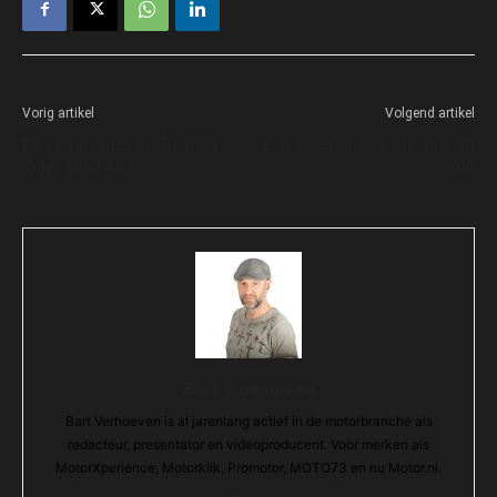
Vorig artikel
Volgend artikel
Rijervaring met de Triumph
een super goede gas gas sm
Tiger 1050 ABS
700
Bart Verhoeven
Bart Verhoeven is al jarenlang actief in de motorbranche als
redacteur, presentator en videoproducent. Voor merken als
MotorXperience, Motorklik, Promotor, MOTO73 en nu Motor.nl.