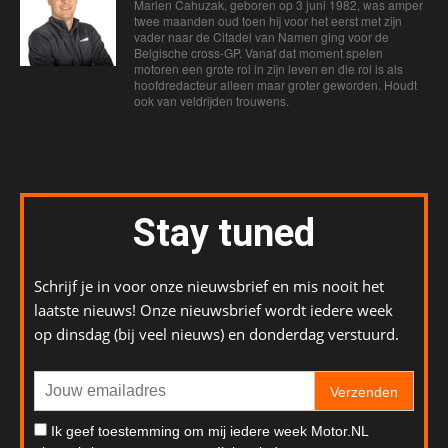
Marien Cahuzak, geboren op 3 juni 1982, was amper
twee maanden oud toen hij voor het eerst met zijn
vader naar de Citadel van Namen ging voor de
Belgische cross-GP. Vanaf dat moment spelen
motoren een grote rol in zijn leven en die rol is als
hoofdredacteur alleen maar groter geworden. Houdt
ook van veldrijden trouwens.
Stay tuned
Schrijf je in voor onze nieuwsbrief en mis nooit het
laatste nieuws! Onze nieuwsbrief wordt iedere week
op dinsdag (bij veel nieuws) en donderdag verstuurd.
Verzenden
Ik geef toestemming om mij iedere week Motor.NL