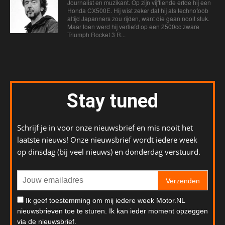
Journalist en muzikant. Op zijn vijftiende erfde hij een
Honda CX500E. Hij wist zeker dat hij als technofoob
altijd Japanners zou rijden, want die gaan nooit stuk.
Maar toen werd hij verliefd op een 2500cc zware
Triumph Rocket 3 R...
Stay tuned
Schrijf je in voor onze nieuwsbrief en mis nooit het
laatste nieuws! Onze nieuwsbrief wordt iedere week
op dinsdag (bij veel nieuws) en donderdag verstuurd.
Verzenden
Ik geef toestemming om mij iedere week Motor.NL
nieuwsbrieven toe te sturen. Ik kan ieder moment opzeggen
via de nieuwsbrief.