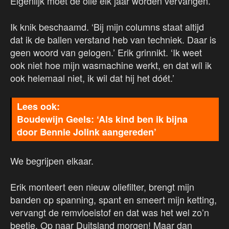
Eigenlijk moet de olie elk jaar worden vervangen.’
Ik knik beschaamd. ‘Bij mijn columns staat altijd
dat ik de ballen verstand heb van techniek. Daar is
geen woord van gelogen.’ Erik grinnikt. ‘Ik weet
ook niet hoe mijn wasmachine werkt, en dat wíl ik
ook helemaal niet, ik wil dat hij het dóét.’
Boudewijn Geels: ‘Als kind ben ik bijna
door Bennie Jolink aangereden’
We begrijpen elkaar.
Erik monteert een nieuw oliefilter, brengt mijn
banden op spanning, spant en smeert mijn ketting,
vervangt de remvloeistof en dat was het wel zo’n
beetje. Op naar Duitsland morgen! Maar dan