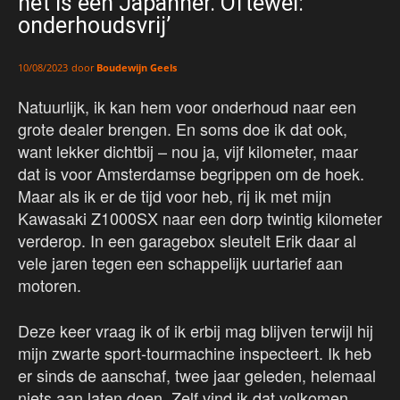
het is een Japanner. Oftewel:
onderhoudsvrij’
door
Boudewijn Geels
10/08/2023
Natuurlijk, ik kan hem voor onderhoud naar een
grote dealer brengen. En soms doe ik dat ook,
want lekker dichtbij – nou ja, vijf kilometer, maar
dat is voor Amsterdamse begrippen om de hoek.
Maar als ik er de tijd voor heb, rij ik met mijn
Kawasaki Z1000SX naar een dorp twintig kilometer
verderop. In een garagebox sleutelt Erik daar al
vele jaren tegen een schappelijk uurtarief aan
motoren.
Deze keer vraag ik of ik erbij mag blijven terwijl hij
mijn zwarte sport-tourmachine inspecteert. Ik heb
er sinds de aanschaf, twee jaar geleden, helemaal
niets aan laten doen. Zelf vind ik dat volkomen