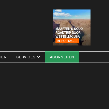
MAARTEN’S SOLO
ROADTRIP DOOR
WESTELIJK USA
REPORTAGES
TEN
SERVICES
ABONNEREN