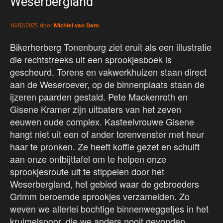
Weserbergland
door
Michiel van Dam
16/02/2025
Bikerherberg Tonenburg ziet eruit als een illustratie
die rechtstreeks uit een sprookjesboek is
gescheurd. Torens en vakwerkhuizen staan direct
aan de Weseroever, op de binnenplaats staan de
ijzeren paarden gestald. Pete Mackenroth en
Gisene Kramer zijn uitbaters van het zeven
eeuwen oude complex. Kasteelvrouwe Gisene
hangt niet uit een of ander torenvenster met heur
haar te pronken. Ze heeft koffie gezet en schuift
aan onze ontbijttafel om te helpen onze
sprookjesroute uit te stippelen door het
Weserbergland, het gebied waar de gebroeders
Grimm beroemde sprookjes verzamelden. Zo
weven we allerlei bochtige binnenweggetjes in het
kruimelspoor, die we anders nooit gevonden