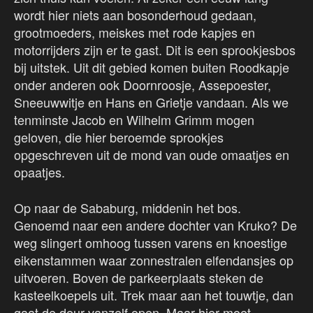
wordt hier niets aan bosonderhoud gedaan,
grootmoeders, meiskes met rode kapjes en
motorrijders zijn er te gast. Dit is een sprookjesbos
bij uitstek. Uit dit gebied komen buiten Roodkapje
onder anderen ook Doornroosje, Assepoester,
Sneeuwwitje en Hans en Grietje vandaan. Als we
tenminste Jacob en Wilhelm Grimm mogen
geloven, die hier beroemde sprookjes
opgeschreven uit de mond van oude omaatjes en
opaatjes.
Op naar de Sababurg, middenin het bos.
Genoemd naar een andere dochter van Kruko? De
weg slingert omhoog tussen varens en knoestige
eikenstammen waar zonnestralen elfendansjes op
uitvoeren. Boven de parkeerplaats steken de
kasteelkoepels uit. Trek maar aan het touwtje, dan
gaat de deur vanzelf open. Maar hier moet