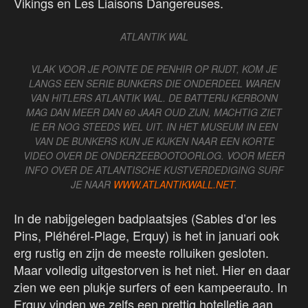
Vikings en Les Liaisons Dangereuses.
ATLANTIK WAL
VLAK VOOR JE POINTE DE PENHIR OP RIJDT, KOM JE
LANGS EEN SERIE BUNKERS DIE ONDERDEEL WAREN
VAN HITLERS ATLANTIK WAL. DE BATTERIJ KERBONN
MAG DAN MEER DAN 60 JAAR OUD ZIJN, MACHTIG ZIET
IE ER NOG STEEDS WEL UIT. IN HET MUSEUM IN EEN
VAN DE BUNKERS KUN JE KIJKEN NAAR EEN KORTE
VIDEO OVER DE ONDERZEEBOOTOORLOG. VOOR MEER
INFO OVER DE ATLANTISCHE KUSTVERDEDIGING SURF
JE NAAR
WWW.ATLANTIKWALL.NET
.
In de nabijgelegen badplaatsjes (Sables d’or les
Pins, Pléhérel-Plage, Erquy) is het in januari ook
erg rustig en zijn de meeste rolluiken gesloten.
Maar volledig uitgestorven is het niet. Hier en daar
zien we een plukje surfers of een kampeerauto. In
Erquy vinden we zelfs een prettig hotelletje aan