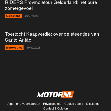
RIDERS Provincietour Gelderland: het pure
zomergevoel
Gelderland
20/07/2026
Toertocht Kaapverdië: over de steentjes van
Santo Antão
Motorroutes
19/07/2026
Algemene Voorwaarden
Privacybeleid
Cookie beleid
Disclaimer
Contact & Colofon