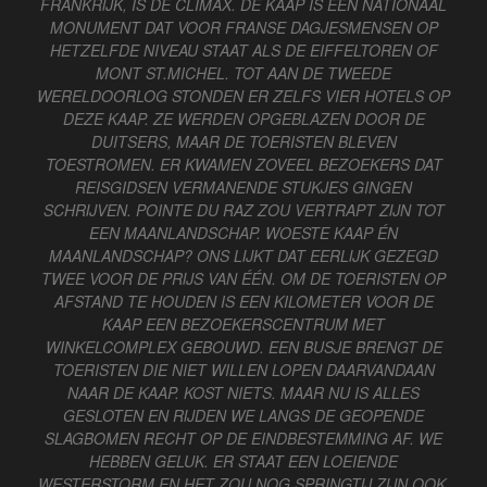
FRANKRIJK, IS DE CLIMAX. DE KAAP IS EEN NATIONAAL
MONUMENT DAT VOOR FRANSE DAGJESMENSEN OP
HETZELFDE NIVEAU STAAT ALS DE EIFFELTOREN OF
MONT ST.MICHEL. TOT AAN DE TWEEDE
WERELDOORLOG STONDEN ER ZELFS VIER HOTELS OP
DEZE KAAP. ZE WERDEN OPGEBLAZEN DOOR DE
DUITSERS, MAAR DE TOERISTEN BLEVEN
TOESTROMEN. ER KWAMEN ZOVEEL BEZOEKERS DAT
REISGIDSEN VERMANENDE STUKJES GINGEN
SCHRIJVEN. POINTE DU RAZ ZOU VERTRAPT ZIJN TOT
EEN MAANLANDSCHAP. WOESTE KAAP ÉN
MAANLANDSCHAP? ONS LIJKT DAT EERLIJK GEZEGD
TWEE VOOR DE PRIJS VAN ÉÉN. OM DE TOERISTEN OP
AFSTAND TE HOUDEN IS EEN KILOMETER VOOR DE
KAAP EEN BEZOEKERSCENTRUM MET
WINKELCOMPLEX GEBOUWD. EEN BUSJE BRENGT DE
TOERISTEN DIE NIET WILLEN LOPEN DAARVANDAAN
NAAR DE KAAP. KOST NIETS. MAAR NU IS ALLES
GESLOTEN EN RIJDEN WE LANGS DE GEOPENDE
SLAGBOMEN RECHT OP DE EINDBESTEMMING AF. WE
HEBBEN GELUK. ER STAAT EEN LOEIENDE
WESTERSTORM EN HET ZOU NOG SPRINGTIJ ZIJN OOK.