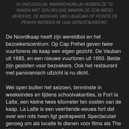
IS ONDUIDELIJK, WAARSCHIJNLIJK HEBBEN ZE TE
MAKEN MET EEN RELIGIE WAARIN DE ZON WERD
VEREERD. DE MENHIRS VAN LAGATJAR OP POINTE DE
PENHIR WERDEN IN 1928 GERESTAUREERD.
De Noordkaap heeft zijn wereldbol en het
bezoekerscentrum. Op Cap Fréhel geven twee
vuurtorens de kaap een eigen gezicht. De Vauban
uit 1685, en een nieuwe vuurtoren uit 1950. Beide
zijn gesloten voor bezoekers. Ook het restaurant
met panoramisch uitzicht is nu dicht.
Wel open buiten het seizoen, tenminste in
weekeindes en tijdens schoolvakanties, is Fort la
Latte, een kleine twee kilometer ten oosten van de
kaap. La Latte is een veertiende-eeuws fort dat
over een rots heen ligt gedrapeerd. Spectaculair
genoeg om als locatie te dienen voor films als The