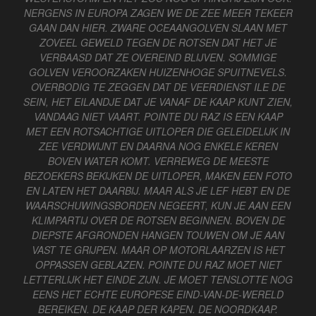
NERGENS IN EUROPA ZAGEN WE DE ZEE MEER TEKEER
GAAN DAN HIER. ZWARE OCEAANGOLVEN SLAAN MET
ZOVEEL GEWELD TEGEN DE ROTSEN DAT HET JE
VERBAASD DAT ZE OVEREIND BLIJVEN. SOMMIGE
GOLVEN VEROORZAKEN HUIZENHOGE SPUITNEVELS.
OVERBODIG TE ZEGGEN DAT DE VEERDIENST ILE DE
SEIN, HET EILANDJE DAT JE VANAF DE KAAP KUNT ZIEN,
VANDAAG NIET VAART. POINTE DU RAZ IS EEN KAAP
MET EEN ROTSACHTIGE UITLOPER DIE GELEIDELIJK IN
ZEE VERDWIJNT EN DAARNA NOG ENKELE KEREN
BOVEN WATER KOMT. VERREWEG DE MEESTE
BEZOEKERS BEKIJKEN DE UITLOPER, MAKEN EEN FOTO
EN LATEN HET DAARBIJ. MAAR ALS JE LEF HEBT EN DE
WAARSCHUWINGSBORDEN NEGEERT, KUN JE AAN EEN
KLIMPARTIJ OVER DE ROTSEN BEGINNEN. BOVEN DE
DIEPSTE AFGRONDEN HANGEN TOUWEN OM JE AAN
VAST TE GRIJPEN. MAAR OP MOTORLAARZEN IS HET
OPPASSEN GEBLAZEN. POINTE DU RAZ MOET NIET
LETTERLIJK HET EINDE ZIJN. JE MOET TENSLOTTE NOG
EENS HET ECHTE EUROPESE EIND-VAN-DE-WERELD
BEREIKEN. DE KAAP DER KAPEN. DE NOORDKAAP.