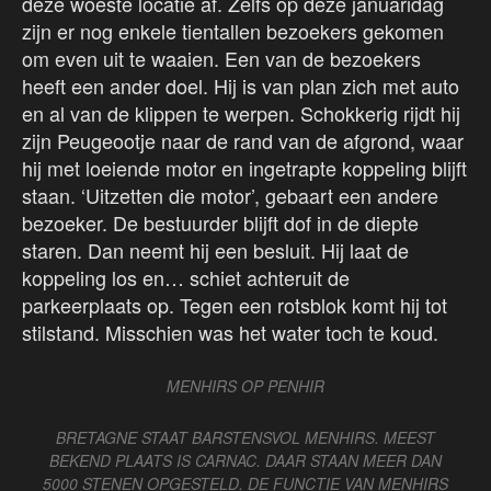
deze woeste locatie af. Zelfs op deze januaridag
zijn er nog enkele tientallen bezoekers gekomen
om even uit te waaien. Een van de bezoekers
heeft een ander doel. Hij is van plan zich met auto
en al van de klippen te werpen. Schokkerig rijdt hij
zijn Peugeootje naar de rand van de afgrond, waar
hij met loeiende motor en ingetrapte koppeling blijft
staan. ‘Uitzetten die motor’, gebaart een andere
bezoeker. De bestuurder blijft dof in de diepte
staren. Dan neemt hij een besluit. Hij laat de
koppeling los en… schiet achteruit de
parkeerplaats op. Tegen een rotsblok komt hij tot
stilstand. Misschien was het water toch te koud.
MENHIRS OP PENHIR
BRETAGNE STAAT BARSTENSVOL MENHIRS. MEEST
BEKEND PLAATS IS CARNAC. DAAR STAAN MEER DAN
5000 STENEN OPGESTELD. DE FUNCTIE VAN MENHIRS