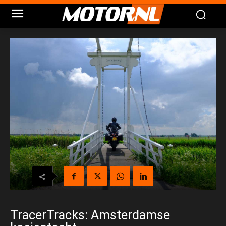
TracerTracks: Amsterdamse