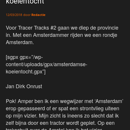
koeientocht
door
Redactie
12/03/2018
Voor Tracer Tracks #2 gaan we diep de provincie
in. Met een Amsterdammer rijden we een rondje
Amsterdam.
[sgpx gpx=”/wp-
content/uploads/gpx/amsterdamse-
koeientocht.gpx”]
Jan Dirk Onrust
Pok! Amper ben ik een wegwijzer met ‘Amsterdam’
erop gepasseerd of er spat een strontvlieg uiteen
op mijn vizier. Mijn zicht is ineens zo slecht dat ik
zelf bijna door een tractor wordt geplet. Op een
trekschuit over de Amstel kan ik het vizier