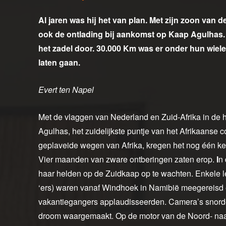
Al jaren was hij het van plan. Met zijn zoon van
ook de ontlading bij aankomst op Kaap Agulhas.
het zadel door. 30.000 Km was er onder hun wiel
laten gaan.
Evert ten Napel
Met de vlaggen van Nederland en Zuid-Afrika in de
Agulhas, het zuidelijkste puntje van het Afrikaanse c
geplaveide wegen van Afrika, kregen het nog één kee
Vier maanden van zware ontberingen zaten erop.
I
n
haar helden op de Zuidkaap op te wachten. Enkele l
‘ers) waren vanaf Windhoek in Namibië meegereisd 
vakantiegangers applaudisseerden. Camera’s snorde
droom waargemaakt. Op de motor van de Noord- naa