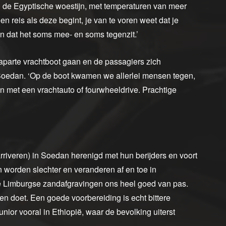
n de Egyptische woestijn, met temperaturen van meer
n reis als deze begint, je van te voren weet dat je
 dat het soms mee- en soms tegenzit.’
aparte vrachtboot gaan en de passagiers zich
Soedan. ‘Op de boot kwamen we allerlei mensen tegen,
n met een vrachtauto of fourwheeldrive. Prachtige
riveren) in Soedan herenigd met hun berijders en voort
n worden slechter en veranderen af en toe in
e Limburgse zandafgravingen ons heel goed van pas.
en doet. Een goede voorbereiding is echt bittere
nior vooral in Ethiopië, waar de bevolking uiterst