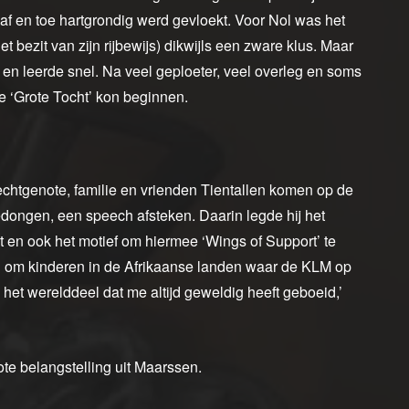
f en toe hartgrondig werd gevloekt. Voor Nol was het
 bezit van zijn rijbewijs) dikwijls een zware klus. Maar
en en leerde snel. Na veel geploeter, veel overleg en soms
 De ‘Grote Tocht’ kon beginnen.
echtgenote, familie en vrienden Tientallen komen op de
bedongen, een speech afsteken. Daarin legde hij het
en ook het motief om hiermee ‘Wings of Support’ te
l om kinderen in de Afrikaanse landen waar de KLM op
s het werelddeel dat me altijd geweldig heeft geboeid,’
te belangstelling uit Maarssen.