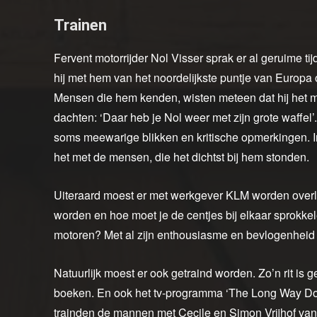
Trainen
Fervent motorrijder Nol Visser sprak er al geruime tij
hij met hem van het noordelijkste puntje van Europa ov
Mensen die hem kenden, wisten meteen dat hij het 
dachten: ‘Daar heb je Nol weer met zijn grote waffel
soms meewarige blikken en kritische opmerkingen. In a
het met de mensen, die het dichtst bij hem stonden.
Uiteraard moest er met werkgever KLM worden overle
worden en hoe moet je de centjes bij elkaar sprok
motoren? Met al zijn enthousiasme en bevlogenheid k
Natuurlijk moest er ook getraind worden. Zo’n rit is g
boeken. En ook het tv-programma ‘The Long Way Do
trainden de mannen met Cecile en Simon Vrijhof van