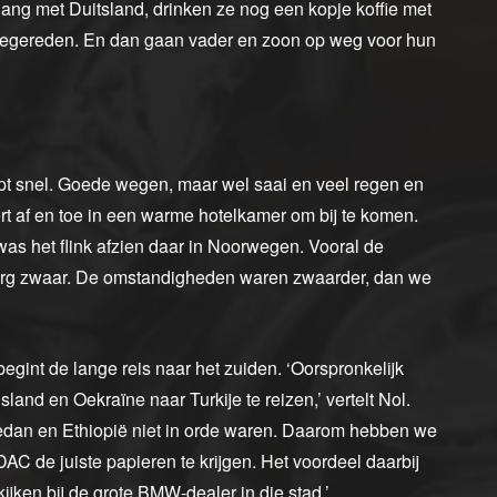
gang met Duitsland, drinken ze nog een kopje koffie met
meegereden. En dan gaan vader en zoon op weg voor hun
opt snel. Goede wegen, maar wel saai en veel regen en
t af en toe in een warme hotelkamer om bij te komen.
as het flink afzien daar in Noorwegen. Vooral de
 erg zwaar. De omstandigheden waren zwaarder, dan we
int de lange reis naar het zuiden. ‘Oorspronkelijk
land en Oekraïne naar Turkije te reizen,’ vertelt Nol.
edan en Ethiopië niet in orde waren. Daarom hebben we
de juiste papieren te krijgen. Het voordeel daarbij
ken bij de grote BMW-dealer in die stad.’