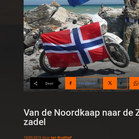
Facebook
X
Deel
Van de Noordkaap naar de Z
zadel
door
Jan Kruithof
19/05/2019