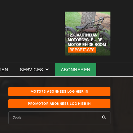
120 JAAR INDIAN
MOTORCYCLE – DE
MOTOR EN DE BOOM
REPORTAGES
TEN
SERVICES
ABONNEREN
MOTO73 ABONNEES LOG HIER IN
PROMOTOR ABONNEES LOG HIER IN
Zoek