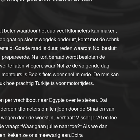
dt beter waardoor het duo veel kilometers kan maken,
Bob gaat op slecht wegdek onderuit, komt met de schrik
esteld. Goede raad is duur, reden waarom Nol besluit
en prepareerde. Na kort beraad wordt besloten de
er te laten vliegen, waar Nol ze de volgende dag
 monteurs is Bob’s fiets weer snel in orde. De reis kan
 hoe prachtig Turkije is voor motorrijders.
n per vrachtboot naar Egypte over te steken. Dat
derden kilometers om te rijden door de Sinaï en van
wegen door de woestijn,’ verhaalt Visser jr. ‘Af en toe
de vraag: “Waar gaan jullie naar toe?” Als we dan
jden, keken ze ons meewarig aan.Extra