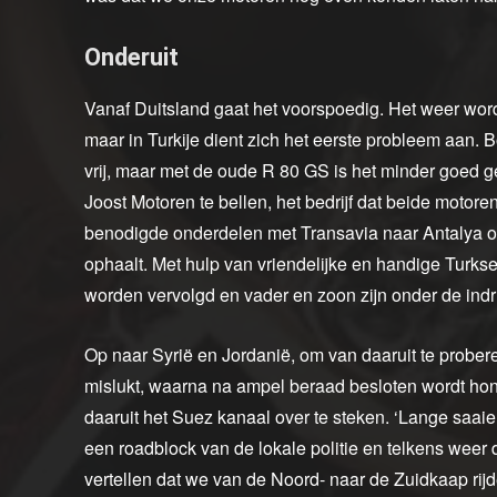
Onderuit
Vanaf Duitsland gaat het voorspoedig. Het weer wor
maar in Turkije dient zich het eerste probleem aan. 
vrij, maar met de oude R 80 GS is het minder goed g
Joost Motoren te bellen, het bedrijf dat beide motor
benodigde onderdelen met Transavia naar Antalya ov
ophaalt. Met hulp van vriendelijke en handige Turkse
worden vervolgd en vader en zoon zijn onder de indruk
Op naar Syrië en Jordanië, om van daaruit te probere
mislukt, waarna na ampel beraad besloten wordt hon
daaruit het Suez kanaal over te steken. ‘Lange saaie 
een roadblock van de lokale politie en telkens weer 
vertellen dat we van de Noord- naar de Zuidkaap ri