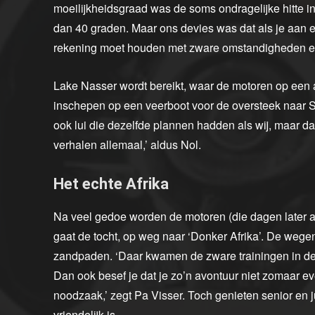
moeilijkheidsgraad was de soms ondragelijke hitte i
dan 40 graden. Maar ons devies was dat als je aan ee
rekening moet houden met zware omstandigheden en
Lake Nasser wordt bereikt, waar de motoren op een 
inschepen op een veerboot voor de oversteek naar 
ook lui die dezelfde plannen hadden als wij, maar da
verhalen allemaal,’ aldus Nol.
Het echte Afrika
Na veel gedoe worden de motoren (die dagen later ar
gaat de tocht, op weg naar ‘Donker Afrika’. De wege
zandpaden. ‘Daar kwamen de zware trainingen in d
Dan ook besef je dat je zo’n avontuur niet zomaar ev
noodzaak,’ zegt Pa Visser. Toch genieten senior en ju
vriendelijk is.