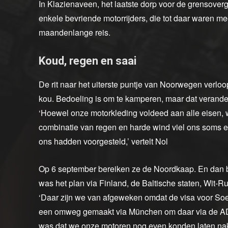
In Klazienaveen, het laatste dorp voor de grensover
enkele bevriende motorrijders, die tot daar waren 
maandenlange reis.
Koud, regen en saai
De rit naar het uiterste puntje van Noorwegen verlo
kou. Bedoeling is om te kamperen, maar dat verander
‘Hoewel onze motorkleding voldeed aan alle eisen, w
combinatie van regen en harde wind viel ons soms
ons hadden voorgesteld,’ vertelt Nol
Op 6 september bereiken ze de Noordkaap. En dan beg
was het plan via Finland, de Baltische staten, Wit-Rus
‘Daar zijn we van afgeweken omdat de visa voor So
een omweg gemaakt via München om daar via de ADAC 
was dat we onze motoren nog even konden laten nakij