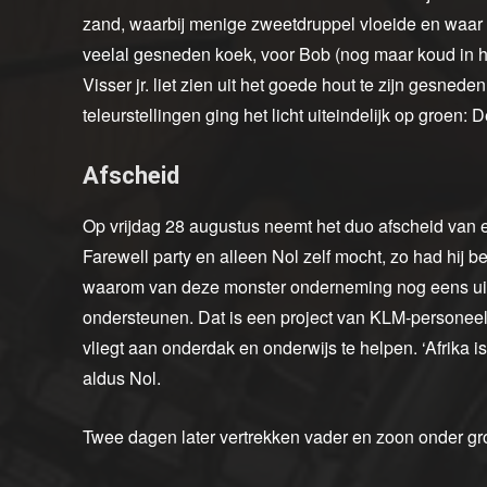
zand, waarbij menige zweetdruppel vloeide en waar a
veelal gesneden koek, voor Bob (nog maar koud in het
Visser jr. liet zien uit het goede hout te zijn gesned
teleurstellingen ging het licht uiteindelijk op groen:
Afscheid
Op vrijdag 28 augustus neemt het duo afscheid van 
Farewell party en alleen Nol zelf mocht, zo had hij 
waarom van deze monster onderneming nog eens uit 
ondersteunen. Dat is een project van KLM-personee
vliegt aan onderdak en onderwijs te helpen. ‘Afrika i
aldus Nol.
Twee dagen later vertrekken vader en zoon onder gro