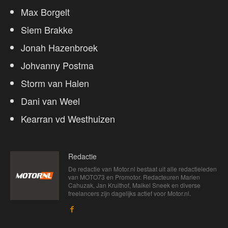
Max Borgelt
Siem Brakke
Jonah Hazenbroek
Johvanny Postma
Storm van Halen
Dani van Weel
Kearran vd Westhuizen
Redactie
De redactie van Motor.nl bestaat uit alle redactieleden
van MOTO73 en Promotor. Redacteuren Marien
Cahuzak, Jan Kruithof, Maikel Sneek en diverse
freelancers zijn dagelijks actief voor Motor.nl.