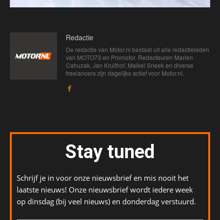
Redactie
De redactie van Motor.nl bestaat uit alle redactieleden
van MOTO73 en Promotor. Redacteuren Marien
Cahuzak, Jan Kruithof, Maikel Sneek en diverse
freelancers zijn dagelijks actief voor Motor.nl.
Stay tuned
Schrijf je in voor onze nieuwsbrief en mis nooit het
laatste nieuws! Onze nieuwsbrief wordt iedere week
op dinsdag (bij veel nieuws) en donderdag verstuurd.