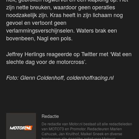
zijn nette breuken, waardoor geen operaties
noodzakelijk zijn. Kras heeft in zijn lichaam nog
gevoel en vertoont geen
verlammingsverschijnselen. Waters brak een
bovenbeen, Nagl een pols.
Jeffrey Herlings reageerde op Twitter met ‘Wat een
slechte dag voor de motorcross’.
Foto: Glenn Coldenhoff, coldenhoffracing.nl
Redactie
De redactie van Motor.nl bestaat uit alle redactieleden
van MOTO73 en Promotor. Redacteuren Marien
Cahuzak, Jan Kruithof, Maikel Sneek en diverse
freelancers zijn dagelijks actief voor Motor.nl.