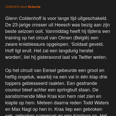
door
Redactie
23/04/2014
Glenn Coldenhoff is voor lange tijd uitgeschakeld.
De 23-jarige crosser uit Heesch was bezig aan zijn
beste seizoen ooit. Vanmiddag heeft hij tijdens een
training op het circuit van Olmen (België) een
zware knieblessure opgelopen. ‘Soldaat geveld.
Hoff ligt eruit. Het zal een langdurig herstel
worden’, liet hij gisteravond laat via Twitter weten.
Op het circuit van Eersel gebeurde een groot en
heftig ongeluk, waarbij na een val in één klap drie
toppers geblesseerd raakten. Een gestrande
coureur bleef achter een springbult staan. De
aanstormende Mike Kras kon hem niet zien en
klapte op hem. Meteen daarna reden Todd Waters
en Max Nagl op hen in. Kras liep een gebroken
nek, gebroken rugwervel en een klaplong op. Het