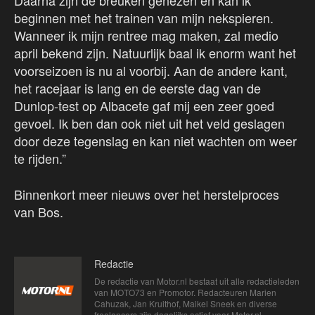
Daarna zijn de breuken genezen en kan ik
beginnen met het trainen van mijn nekspieren.
Wanneer ik mijn rentree mag maken, zal medio
april bekend zijn. Natuurlijk baal ik enorm want het
voorseizoen is nu al voorbij. Aan de andere kant,
het racejaar is lang en de eerste dag van de
Dunlop-test op Albacete gaf mij een zeer goed
gevoel. Ik ben dan ook niet uit het veld geslagen
door deze tegenslag en kan niet wachten om weer
te rijden.”
Binnenkort meer nieuws over het herstelproces
van Bos.
Redactie
De redactie van Motor.nl bestaat uit alle redactieleden
van MOTO73 en Promotor. Redacteuren Marien
Cahuzak, Jan Kruithof, Maikel Sneek en diverse
freelancers zijn dagelijks actief voor Motor.nl.