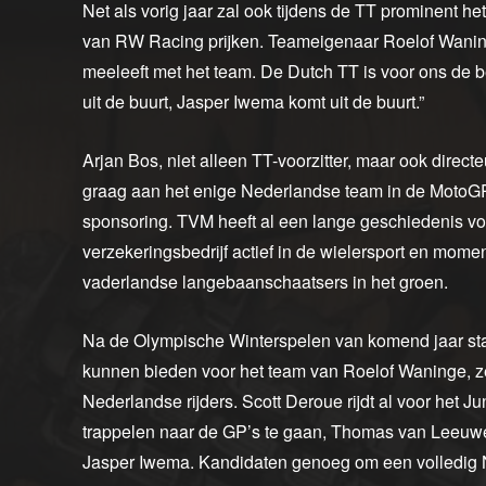
Net als vorig jaar zal ook tijdens de TT prominent 
van RW Racing prijken. Teameigenaar Roelof Waninge
meeleeft met het team. De Dutch TT is voor ons de b
uit de buurt, Jasper Iwema komt uit de buurt.”
Arjan Bos, niet alleen TT-voorzitter, maar ook direct
graag aan het enige Nederlandse team in de MotoGP.”
sponsoring. TVM heeft al een lange geschiedenis voo
verzekeringsbedrijf actief in de wielersport en momen
vaderlandse langebaanschaatsers in het groen.
Na de Olympische Winterspelen van komend jaar sta
kunnen bieden voor het team van Roelof Waninge, ze
Nederlandse rijders. Scott Deroue rijdt al voor het
trappelen naar de GP’s te gaan, Thomas van Leeuwen 
Jasper Iwema. Kandidaten genoeg om een volledig N