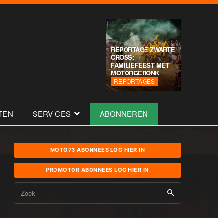
REPORTAGE ZWARTE
CROSS:
FAMILIEFEEST MET
MOTORGERONK
REPORTAGES
TEN
SERVICES
ABONNEREN
MOTO73 ABONNEES LOG HIER IN
PROMOTOR ABONNEES LOG HIER IN
Zoek