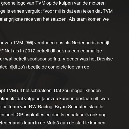
het groene logo van TVM op de kuipen van de motoren
 is ermee verguld: “Voor mij is dat een teken dat TVM
elangrijkste race van het seizoen. Als team komen we
eur van TVM: “Wij verbinden ons als Nederlands bedrijf
 Net als in 2012 betreft dit ook nu een eenmalige
r wat betreft sportsponsoring. Vroeger was het Drentse
teel rijdt zo’n beetje de complete top van de
pt TVM uit het schaatsen. Dat zou mogelijkheden
ker als dat volgend jaar zou kunnen bestaan uit twee
 Junior Team van RW Racing, Bryan Schouten staat te
heeft GP-aspiraties en dan is er natuurlijk ook nog
ederlands team in de Moto3 aan de start te kunnen