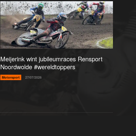
Meijerink wint jubileumraces Rensport
Noordwolde #wereldtoppers
Motorsport
27/07/2026