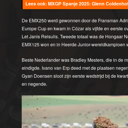
MXGP Spanje 2025: Glenn Coldenhoff
De EMX250 werd gewonnen door de Fransman Adrien
Europe Cup en kwam in Cózar als vijfde en eerste 
Let Janis Reisulis. Tweede totaal was de Hongaar No
EMX125 won en in Heerde Junior-wereldkampioen 
Beste Nederlander was Bradley Mesters, die in de m
eindigde. Ivano van Erp deed met de plaatsen negen 
Gyan Doensen sloot zijn eerste wedstrijd bij de kwartl
en negende.