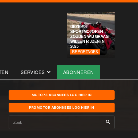
DEZE 10
SPORTMOTOREN
ZOUDEN WIJ GRAAG
WILLEN RIJDEN IN
2025
REPORTAGES
TEN
SERVICES
ABONNEREN
MOTO73 ABONNEES LOG HIER IN
PROMOTOR ABONNEES LOG HIER IN
Zoek