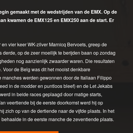
egin gemaakt met de wedstrijden van de EMX. Op de
aan kwamen de EMX125 en EMX250 aan de start. Er
en vier keer WK-zilver Marnicq Bervoets, greep de
s derde, op de zeer moeilijk te berijden baan op zondag
gheden nog aanzienlijk zwaarder waren. Die resultaten
 Voor de Belg was dit het mooist denkbare
De manches werden gewonnen door de Italiaan Filippo
eed in de modder en puntloos bleef) en de Let Jekabs
 werd in beide races geplaagd door matige starts,
an veertiende bij de eerste doorkomst werd hij op
 zich op van de dertiende naar de vijfde plaats. In het
e behaalde in de eerste manche de zeventiende plaats.