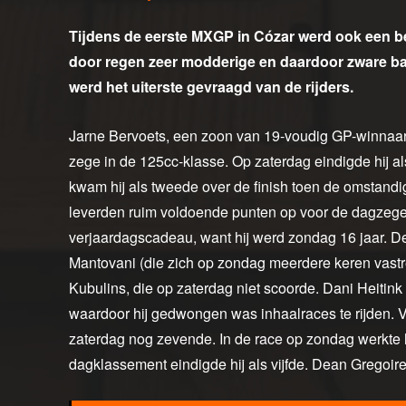
Tijdens de eerste MXGP in Cózar werd ook een b
door regen zeer modderige en daardoor zware b
werd het uiterste gevraagd van de rijders.
Jarne Bervoets, een zoon van 19-voudig GP-winnaar 
zege in de 125cc-klasse. Op zaterdag eindigde hij al
kwam hij als tweede over de finish toen de omstandi
leverden ruim voldoende punten op voor de dagzege.
verjaardagscadeau, want hij werd zondag 16 jaar. 
Mantovani (die zich op zondag meerdere keren vastr
Kubulins, die op zaterdag niet scoorde. Dani Heitink
waardoor hij gedwongen was inhaalraces te rijden. V
zaterdag nog zevende. In de race op zondag werkte hij
dagklassement eindigde hij als vijfde. Dean Gregoir