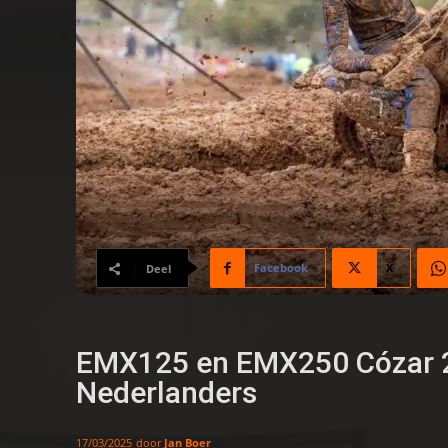
Facebook
X
Deel
EMX125 en EMX250 Cózar 2
Nederlanders
door
Jan Boer
17/03/2025