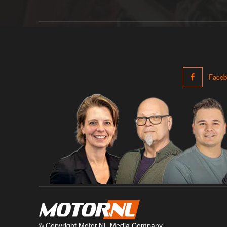
Faceb
© Copyright Motor.NL Media Company