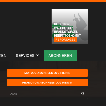
RIJDEN OP
WATERSTOF:
BRANDSTOFCEL
HEEFT TOEKOMST
REPORTAGES
TEN
SERVICES
ABONNEREN
MOTO73 ABONNEES LOG HIER IN
PROMOTOR ABONNEES LOG HIER IN
Zoek