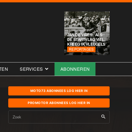
JAN DE VRIES: ‘ALS
DE STARTVLAG VIEL,
KREEG IK VLEUGELS’
REPORTAGES
TEN
SERVICES
ABONNEREN
MOTO73 ABONNEES LOG HIER IN
PROMOTOR ABONNEES LOG HIER IN
Zoek