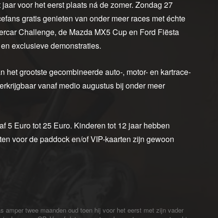
jaar voor het eerst plaats ná de zomer. Zondag 27
acefans gratis genieten van onder meer races met échte
percar Challenge, de Mazda MX5 Cup en Ford Fiësta
en exclusieve demonstraties.
het grootste gecombineerde auto-, motor- en kartrace-
erkrijgbaar vanaf medio augustus bij onder meer
af 5 Euro tot 25 Euro. Kinderen tot 12 jaar hebben
n voor de paddock en/of VIP-kaarten zijn gewoon
s amper twee maanden oud toen hij voor het eerst met zijn vader