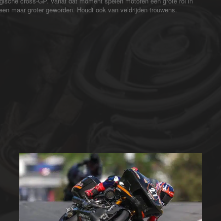
gische cross-GP. Vanaf dat moment spelen motoren een grote rol in
alleen maar groter geworden. Houdt ook van veldrijden trouwens.