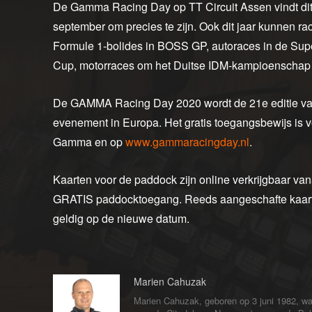
De Gamma Racing Day op TT Circuit Assen vindt dit 
september om precies te zijn. Ook dit jaar kunnen r
Formule 1-bolides in BOSS GP, autoraces in de Su
Cup, motorraces om het Duitse IDM-kampioenschap 
De GAMMA Racing Day 2020 wordt de 21e editie van 
evenement in Europa. Het gratis toegangsbewijs is v
Gamma en op
www.gammaracingday.nl
.
Kaarten voor de paddock zijn online verkrijgbaar van
GRATIS paddocktoegang. Reeds aangeschafte kaarte
geldig op de nieuwe datum.
Marien Cahuzak
Marien Cahuzak, geboren op 3 juni 1982, wa